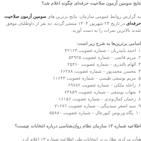
نتایج سومین آزمون صلاحیت حرفه‌ای چگونه اعلام شد؟
به گزارش روابط عمومی سازمان، نتایج برترین های
سومین آزمون صلاحیت
حرفه‌ای
در تاریخ ۲۳ شهریور ۱۴۰۴ منتشر گردید. ده نفر از داوطلبان موفق
شدند بالاترین نمرات را به دست آورند.
اسامی برترین‌ها به شرح زیر است
:
۱. احمد بایندریان – شماره عضویت ۴۲۱۶۳
۲. مریم قائمی – شماره عضویت ۵۴۹۲۵
۳. الهام بالندری – شماره عضویت ۲۵۴۶۰
۴. محسن محمدپور – شماره عضویت ۶۶۲۸۸
۵. مریم یوسفی طبسی – شماره عضویت ۱۱۶۴۳
۶. راحله ملکی – شماره عضویت ۶۹۷۸۲
۷. شهاب یوسفی – شماره عضویت ۷۳۸۵۹
۸. رحمان کمال‌وندی – شماره عضویت ۱۶۱۵۶
۹. سید اصغر سیدبیگی – شماره عضویت ۷۱۶۷۶
۱۰. پگاه ورنوس کپورچال – شماره عضویت ۵۵۸۸۰
اطلاعیه شماره ۱۳ سازمان نظام روان‌شناسی درباره انتخابات چیست؟
هیأت مرکزی نظارت بر انتخابات طی اطلاعیه شماره ۱۳ اعلام کرد: