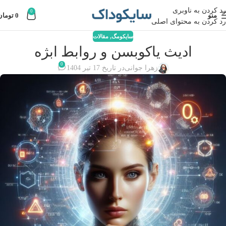
رد کردن به ناوبری
0
منو
0
تومان
رد کردن به محتوای اصلی
سایکومگ
,
مقالات
ادیث یاکوبسن و روابط ابژه
0
زهرا جوانی
در تاریخ 17 تیر 1404