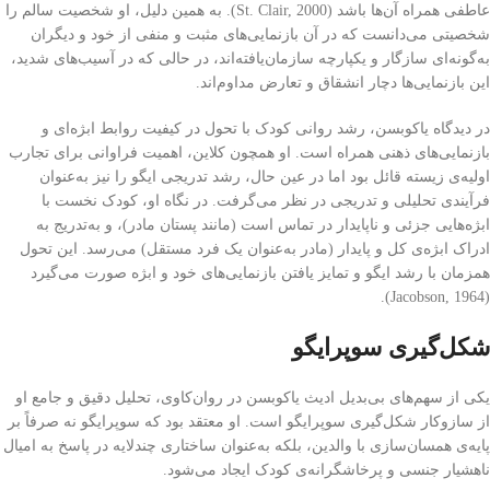
عاطفی همراه آن‌ها باشد (St. Clair, 2000). به همین دلیل، او شخصیت سالم را
شخصیتی می‌دانست که در آن بازنمایی‌های مثبت و منفی از خود و دیگران
به‌گونه‌ای سازگار و یکپارچه سازمان‌یافته‌اند، در حالی که در آسیب‌های شدید،
این بازنمایی‌ها دچار انشقاق و تعارض مداوم‌اند.
در دیدگاه یاکوبسن، رشد روانی کودک با تحول در کیفیت روابط ابژه‌ای و
بازنمایی‌های ذهنی همراه است. او همچون کلاین، اهمیت فراوانی برای تجارب
اولیه‌ی زیسته قائل بود اما در عین حال، رشد تدریجی ایگو را نیز به‌عنوان
فرآیندی تحلیلی و تدریجی در نظر می‌گرفت. در نگاه او، کودک نخست با
ابژه‌هایی جزئی و ناپایدار در تماس است (مانند پستان مادر)، و به‌تدریج به
ادراک ابژه‌ی کل و پایدار (مادر به‌عنوان یک فرد مستقل) می‌رسد. این تحول
همزمان با رشد ایگو و تمایز یافتن بازنمایی‌های خود و ابژه صورت می‌گیرد
(Jacobson, 1964).
شکل‌گیری سوپرایگو
یکی از سهم‌های بی‌بدیل ادیث یاکوبسن در روان‌کاوی، تحلیل دقیق و جامع او
از سازوکار شکل‌گیری سوپرایگو است. او معتقد بود که سوپرایگو نه صرفاً بر
پایه‌ی همسان‌سازی با والدین، بلکه به‌عنوان ساختاری چندلایه در پاسخ به امیال
ناهشیار جنسی و پرخاشگرانه‌ی کودک ایجاد می‌شود.