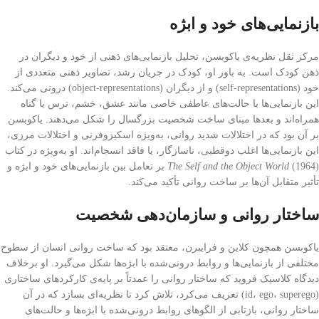
بازنمایی‌های خود و ابژه
مرکز ثقل نظریه‌ی یاکوبسن، تحلیل بازنمایی‌های ذهنی از خود و دیگران در
ذهن کودک است. به باور او، کودک در جریان رشد، تصاویر ذهنی متعددی از
خود (self-representations) و از دیگران (object-representations) درونی می‌کند.
این بازنمایی‌ها با حالت‌های عاطفی خاصی مانند عشق، خشم، ترس یا گناه
همراه‌اند و بعدها مبنای ساخت شخصیت بزرگسال را شکل می‌دهند. یاکوبسن
بر آن بود که در اختلالات شدید روانی، به‌ویژه اسکیزوفرنی و اختلالات مرزی،
این بازنمایی‌ها اغلب دوقطبی، ناسازگار، یا فاقد انسجام‌اند. او به‌ویژه در کتاب
The Self and the Object World
(1964) بر تعامل بین بازنمایی‌های خود و ابژه و
تأثیر متقابل آن‌ها بر ساخت روانی تأکید می‌کند.
ساختار روانی و سازمان‌دهی شخصیت
یاکوبسن همچون کلاین و فرایبرن، معتقد بود که ساخت روانی انسان از سطوح
مختلفی از بازنمایی‌ها و روابط درونی‌شده با ابژه‌ها شکل می‌گیرد. او برخلاف
دیدگاه کلاسیک فروید که ساختار روانی را عمدتاً بر پایه‌ی کارکردهای ساختاری
(id، ego، superego) تعریف می‌کرد، تلاش کرد تا نظریه‌ای بسازد که در آن
ساختار روانی، بازتابی از الگوهای روابط درونی‌شده با ابژه‌ها و حالت‌های