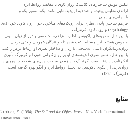
تلفیق موفق ساختارهای کلاسیک روان‌کاوی با مفاهیم روابط ابژه
ارائه‌ی تحلیلی پیچیده و چندلایه از پدیده‌هایی مانند ایگو، سوپرایگو و
بازنمایی‌های ذهنی
فراهم ساختن پایه‌ی نظری برای رویکردهای متأخری چون روان‌کاوی خود (Self
Psychology) و روان‌کاوی کرنبرگی
با این حال، نظریه‌های یاکوبسن اغلب انتزاعی، تخصصی و دور از زبان بالینی
ملموس هستند. این مسئله باعث شده تا خوانندگان عمومی و حتی برخی
روان‌درمانگران بالینی، به‌سختی با زبان و ساختار نظری او ارتباط برقرار کنند.
با این حال، عمق نظری اندیشه‌های او بر روان‌کاوانی چون اتو کرنبرگ تأثیری
انکارناپذیر داشته است. کرنبرگ به‌ویژه در ساخت مدل‌های شخصیت مرزی و
روان‌نژند، از الگوی یاکوبسن در تحلیل روابط ابژه و ایگو بهره گرفته است
(کرنبرگ، 1975).
منابع
Jacobson, E. (1964).
The Self and the Object World
. New York: International
Universities Press.